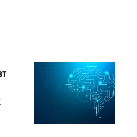
ie is
vak