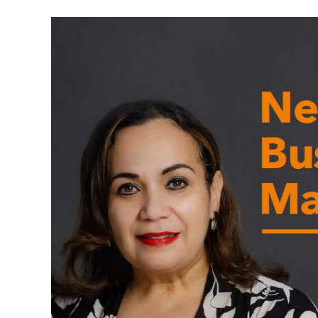
View
Larger
Image