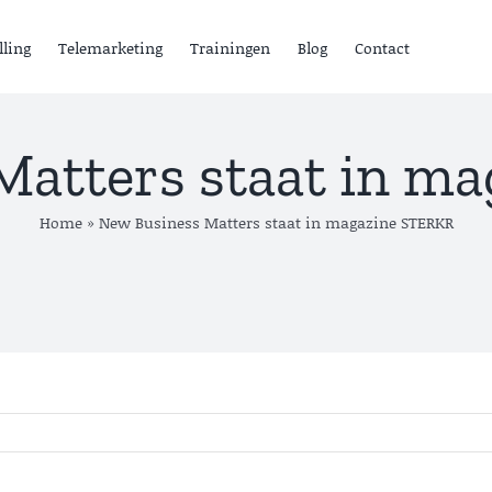
lling
Telemarketing
Trainingen
Blog
Contact
Matters staat in m
Home
»
New Business Matters staat in magazine STERKR
ensten
ead Generation B2B
old calling
elemarketing
Lead
rainingen
Generation B
Lees meer