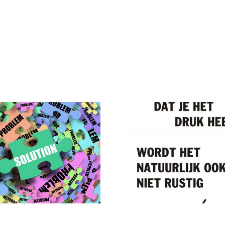
Druk, druk,
Acquisit
druk
een 