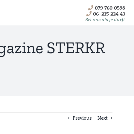
079 760 0598
06-215 224 43
Bel ons als je durft
agazine STERKR
Telemarketing
2B
Previous
Next
Lees meer