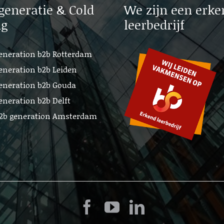
generatie & Cold
We zijn een erke
ng
leerbedrijf
eneration b2b Rotterdam
eneration b2b Leiden
eneration b2b Gouda
eneration b2b Delft
b2b generation Amsterdam