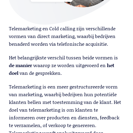
Lead Generation B2B
Cold calling
Telemarketing
Trainingen
Telemarketing en Cold calling zijn verschillende
Blog
vormen van direct marketing, waarbij bedrijven
Contact
benaderd worden via telefonische acquisitie.
Het belangrijkste verschil tussen beide vormen is
de manier
waarop ze worden uitgevoerd en
het
doel
van de gesprekken.
Telemarketing is een meer gestructureerde vorm
van marketing, waarbij bedrijven hun potentiële
klanten bellen met toestemming van de klant. Het
doel van telemarketing is om klanten te
informeren over producten en diensten, feedback
Lead Generation B2B
te verzamelen, of verkoop te genereren.
Telemarketing wordt vaak uitgevoerd door