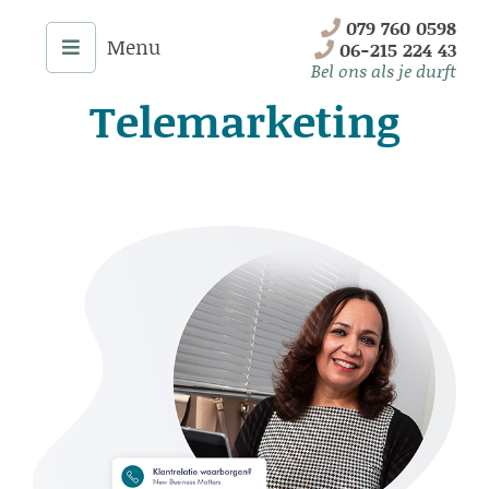
Skip
079 760 0598
to
06-215 224 43
content
Bel ons als je durft
Telemarketing
Menu
Home
Onze Diensten