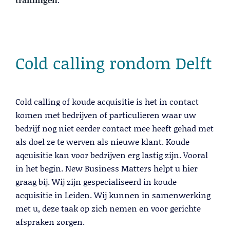
Lead Generation B2B
Cold calling
Telemarketing
Trainingen
Cold calling rondom Delft
Blog
Contact
Cold calling of koude acquisitie is het in contact
komen met bedrijven of particulieren waar uw
bedrijf nog niet eerder contact mee heeft gehad met
als doel ze te werven als nieuwe klant. Koude
aqcuisitie kan voor bedrijven erg lastig zijn. Vooral
in het begin. New Business Matters helpt u hier
graag bij. Wij zijn gespecialiseerd in koude
acquisitie in Leiden. Wij kunnen in samenwerking
Lead Generation B2B
met u, deze taak op zich nemen en voor gerichte
afspraken zorgen.