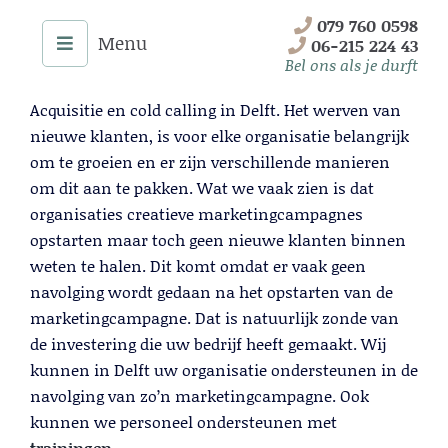
Skip
079 760 0598
to
06-215 224 43
content
Bel ons als je durft
Acquisitie en cold calling in Delft. Het werven van
nieuwe klanten, is voor elke organisatie belangrijk
om te groeien en er zijn verschillende manieren
om dit aan te pakken. Wat we vaak zien is dat
organisaties creatieve marketingcampagnes
opstarten maar toch geen nieuwe klanten binnen
weten te halen. Dit komt omdat er vaak geen
navolging wordt gedaan na het opstarten van de
marketingcampagne. Dat is natuurlijk zonde van
de investering die uw bedrijf heeft gemaakt. Wij
Menu
kunnen in Delft uw organisatie ondersteunen in de
navolging van zo’n marketingcampagne. Ook
Home
kunnen we personeel ondersteunen met
Onze Diensten
trainingen
.