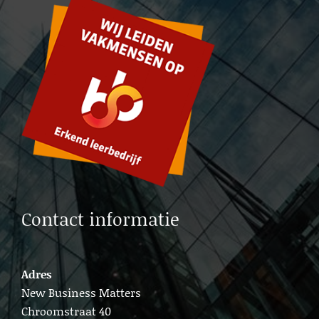
Lead generation b2b Leiden
Cold calling Delft
Lead generation b2b Gouda
Cold calling Gouda
Lead generation b2b Delft
Lead b2b generation Amsterdam
Contact informatie
Adres
New Business Matters
Chroomstraat 40