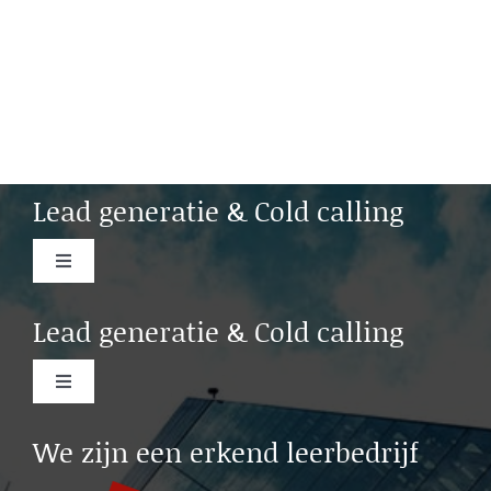
Lead generatie & Cold calling
Toggle
Navigation
Cold calling Amsterdam
Lead generatie & Cold calling
Cold calling Rotterdam
Toggle
Navigation
Lead generation b2b Rotterdam
We zijn een erkend leerbedrijf
Cold calling Leiden