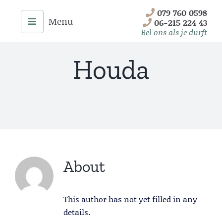
Skip
079 760 0598
to
06-215 224 43
content
Bel ons als je durft
Houda
About
Menu
This author has not yet filled in any
Home
details.
Onze Diensten