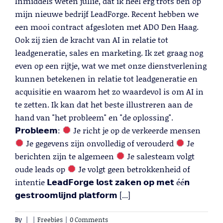
Inmiddels weten jullie, dat ik heel erg trots ben op
mijn nieuwe bedrijf LeadForge. Recent hebben we
een mooi contract afgesloten met ADO Den Haag.
Ook zij zien de kracht van AI in relatie tot
leadgeneratie, sales en marketing. Ik zet graag nog
even op een rijtje, wat we met onze dienstverlening
kunnen betekenen in relatie tot leadgeneratie en
acquisitie en waarom het zo waardevol is om AI in
te zetten. Ik kan dat het beste illustreren aan de
hand van "het probleem" en "de oplossing".
𝗣𝗿𝗼𝗯𝗹𝗲𝗲𝗺:
Je richt je op de verkeerde mensen
Je gegevens zijn onvolledig of verouderd
Je
berichten zijn te algemeen
Je salesteam volgt
oude leads op
Je volgt geen betrokkenheid of
intentie 𝗟𝗲𝗮𝗱𝗙𝗼𝗿𝗴𝗲 𝗹𝗼𝘀𝘁 𝘇𝗮𝗸𝗲𝗻 𝗼𝗽 𝗺𝗲𝘁 éé𝗻
𝗴𝗲𝘀𝘁𝗿𝗼𝗼𝗺𝗹𝗶𝗷𝗻𝗱 𝗽𝗹𝗮𝘁𝗳𝗼𝗿𝗺 [...]
By
|
|
Freebies
|
0 Comments