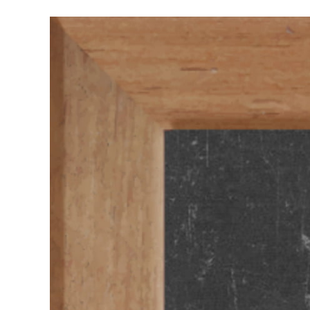
View
Larger
Image