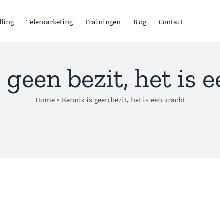
lling
Telemarketing
Trainingen
Blog
Contact
 geen bezit, het is 
Home
»
Kennis is geen bezit, het is een kracht
ensten
ead Generation B2B
old calling
elemarketing
Lead
rainingen
Generation B
Lees meer