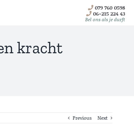
079 760 0598
06-215 224 43
Bel ons als je durft
een kracht
Telemarketing
2B
Previous
Next
Lees meer