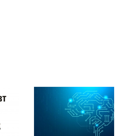
ie is
vak