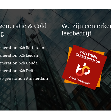
generatie & Cold
We zijn een erke
ng
leerbedrijf
eneration b2b Rotterdam
eneration b2b Leiden
eneration b2b Gouda
eneration b2b Delft
b2b generation Amsterdam