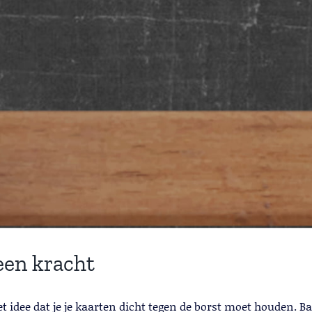
 een kracht
idee dat je je kaarten dicht tegen de borst moet houden. Ba