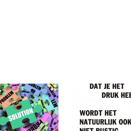
Druk, druk,
Acquisit
druk
een 