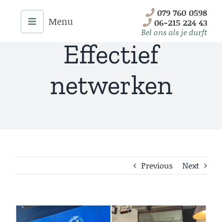
Skip
079 760 0598
to
06-215 224 43
content
Bel ons als je durft
Effectief
netwerken
Previous
Next
Menu
Home
View
Onze Diensten