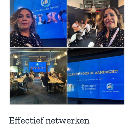
Larger
Lead Generation B2B
Image
Cold calling
Telemarketing
Trainingen
Blog
Contact
Effectief netwerken
Lead Generation B2B