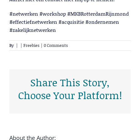
#netwerken #workshop #MKBRotterdamRijnmond
#effectiefnetwerken #acquisitie #ondernemen
#zakelijknetwerken
By
|
|
Freebies
|
0 Comments
Cold Calling
Lees meer
Share This Story,
Choose Your Platform!
About the Author: