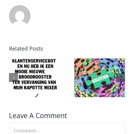
Trainingen
Lees meer
Related Posts
Van
Druk,
probleem
druk,
T
naar
druk
oplossing
Leave A Comment
Comment