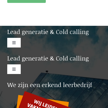
Lead generatie & Cold calling
Toggle
Navigation
Cold calling Amsterdam
Lead generatie & Cold calling
Cold calling Rotterdam
Toggle
Navigation
Lead generation b2b Rotterdam
We zijn een erkend leerbedrijf
Cold calling Leiden
Lead generation b2b Leiden
Cold calling Delft