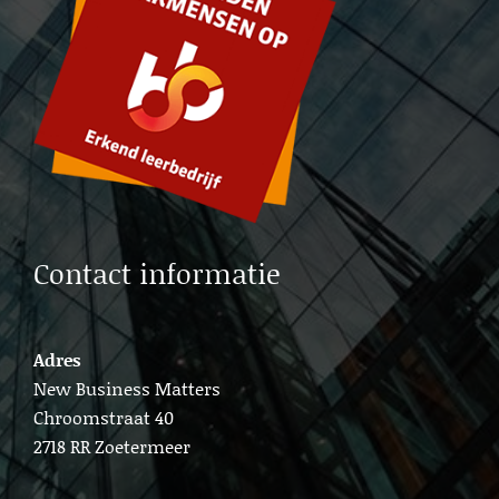
Lead generation b2b Gouda
Cold calling Gouda
Lead generation b2b Delft
Lead b2b generation Amsterdam
Contact informatie
Adres
New Business Matters
Chroomstraat 40
2718 RR Zoetermeer