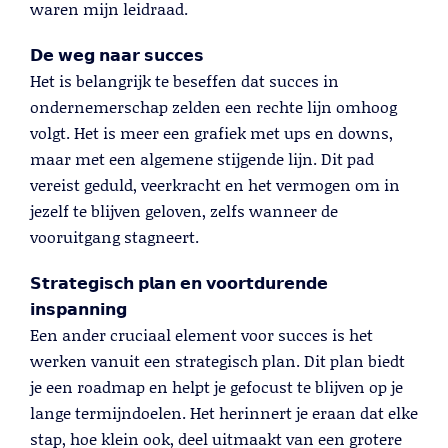
waren mijn leidraad.
𝗗𝗲
𝘄𝗲𝗴
𝗻𝗮𝗮𝗿
𝘀𝘂𝗰𝗰𝗲𝘀
Het is belangrijk te beseffen dat succes in
Trainingen
ondernemerschap zelden een rechte lijn omhoog
Lees meer
volgt. Het is meer een grafiek met ups en downs,
maar met een algemene stijgende lijn. Dit pad
vereist geduld, veerkracht en het vermogen om in
jezelf te blijven geloven, zelfs wanneer de
vooruitgang stagneert.
𝗦𝘁𝗿𝗮𝘁𝗲𝗴𝗶𝘀𝗰𝗵
𝗽𝗹𝗮𝗻
𝗲𝗻
𝘃𝗼𝗼𝗿𝘁𝗱𝘂𝗿𝗲𝗻𝗱𝗲
𝗶𝗻𝘀𝗽𝗮𝗻𝗻𝗶𝗻𝗴
Een ander cruciaal element voor succes is het
werken vanuit een strategisch plan. Dit plan biedt
je een roadmap en helpt je gefocust te blijven op je
lange termijndoelen. Het herinnert je eraan dat elke
stap, hoe klein ook, deel uitmaakt van een grotere