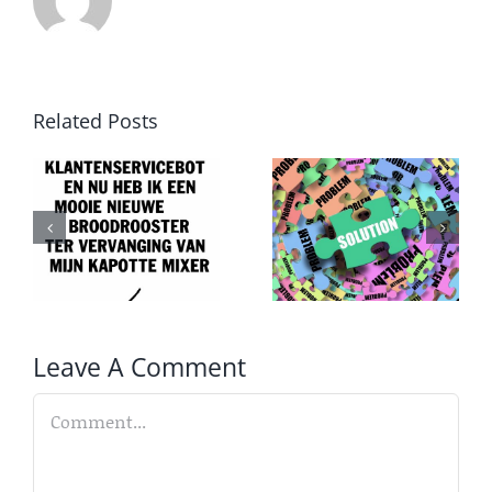
Related Posts
Van
Druk,
probleem
druk,
T
naar
druk
oplossing
Leave A Comment
Comment