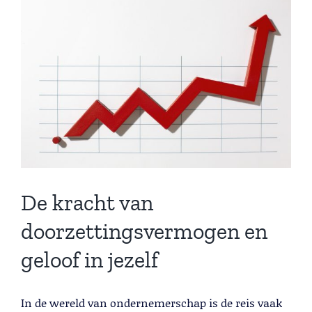
Lead Generation B2B
Larger
Cold calling
Image
Telemarketing
Trainingen
Blog
Contact
De kracht van
doorzettingsvermogen en
geloof in jezelf
Lead Generation B2B
In de wereld van ondernemerschap is de reis vaak