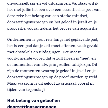
Lees meer
onvoorspelbaar en vol uitdagingen. Vandaag wil ik
het met jullie hebben over een essentieel aspect van
deze reis: het belang van een sterke mindset,
doorzettingsvermogen en het geloof in jezelf en je
propositie, vooral tijdens het proces van acquisitie.
Ondernemen is geen reis langs het geplaveide pad;
het is een pad dat je zelf moet effenen, vaak gevuld
met obstakels en uitdagingen. Het meest
voorkomende woord dat je zult horen is “nee”, en
de momenten van afwijzing zullen talrijk zijn. Dit
zijn de momenten waarop je geloof in jezelf en je
Telemarketing
doorzettingsvermogen op de proef worden gesteld.
Lees meer
Maar waarom is dit geloof zo cruciaal, vooral in
tijden van tegenslag?
𝗛𝗲𝘁
𝗯𝗲𝗹𝗮𝗻𝗴
𝘃𝗮𝗻
𝗴𝗲𝗹𝗼𝗼𝗳
𝗲𝗻
𝗱𝗼𝗼𝗿𝘇𝗲𝘁𝘁𝗶𝗻𝗴𝘀𝘃𝗲𝗿𝗺𝗼𝗴𝗲𝗻