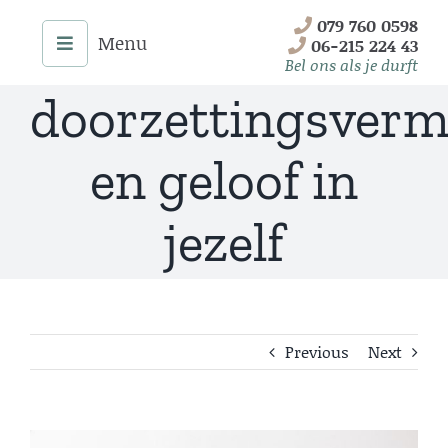
Skip
079 760 0598
De kracht van
to
06-215 224 43
content
Bel ons als je durft
doorzettingsver
en geloof in
jezelf
Previous
Next
Menu
Home
Onze Diensten
View