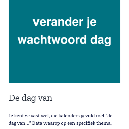
Larger
Lead Generation B2B
Image
Cold calling
Telemarketing
Trainingen
Blog
Contact
De dag van
Je kent ze vast wel, die kalenders gevuld met “de
Lead Generation B2B
dag van…” Data waarop op een specifiek thema,