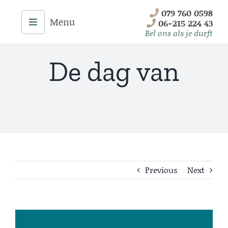
Skip
079 760 0598
to
06-215 224 43
content
Bel ons als je durft
De dag van
Previous
Next
Menu
Home
View
Onze Diensten