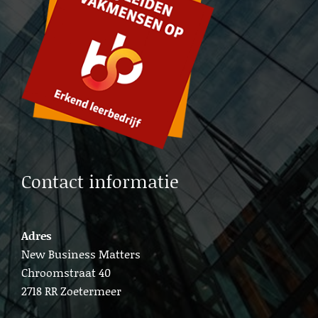
Lead generation b2b Gouda
Cold calling Gouda
Lead generation b2b Delft
Lead b2b generation Amsterdam
Contact informatie
Adres
New Business Matters
Chroomstraat 40
2718 RR Zoetermeer