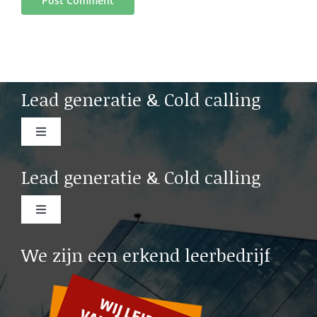
Lead generatie & Cold calling
Toggle
Navigation
Cold calling Amsterdam
Lead generatie & Cold calling
Cold calling Rotterdam
Toggle
Navigation
Lead generation b2b Rotterdam
We zijn een erkend leerbedrijf
Cold calling Leiden
Lead generation b2b Leiden
Cold calling Delft