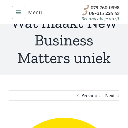
Skip
079 760 0598
to
06-215 224 43
Wat maakt New
content
Bel ons als je durft
Business
Matters uniek
Previous
Next
Menu
Home
View
Onze Diensten