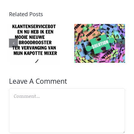
Related Posts
Van
Druk,
probleem
druk,
T
naar
druk
oplossing
Leave A Comment
Comment