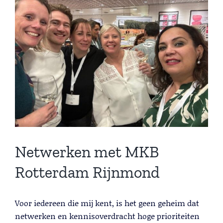
Larger
Lead Generation B2B
Image
Cold calling
Telemarketing
Trainingen
Blog
Contact
Netwerken met MKB
Rotterdam Rijnmond
Lead Generation B2B
Voor iedereen die mij kent, is het geen geheim dat
netwerken en kennisoverdracht hoge prioriteiten