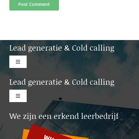
Lead generatie & Cold calling
Toggle
Navigation
Cold calling Amsterdam
Lead generatie & Cold calling
Cold calling Rotterdam
Toggle
Navigation
Lead generation b2b Rotterdam
We zijn een erkend leerbedrijf
Cold calling Leiden
Lead generation b2b Leiden