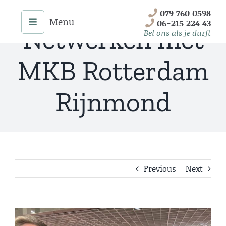
Skip
079 760 0598
to
06-215 224 43
Netwerken met
content
Bel ons als je durft
MKB Rotterdam
Rijnmond
Previous
Next
Menu
Home
View
Onze Diensten