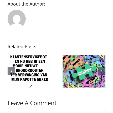
About the Author:
Trainingen
Lees meer
Related Posts
Van
Druk,
probleem
druk,
T
naar
druk
oplossing
Leave A Comment
Comment