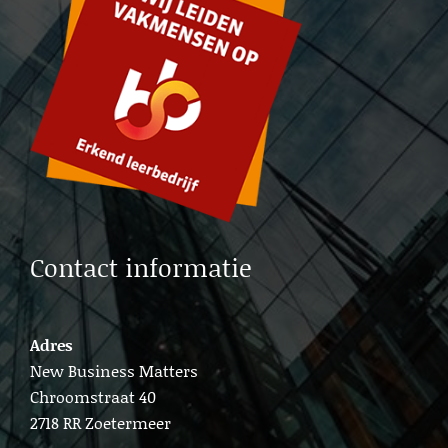
Cold calling Delft
Lead generation b2b Gouda
Cold calling Gouda
Lead generation b2b Delft
Lead b2b generation Amsterdam
Contact informatie
Adres
New Business Matters
Chroomstraat 40
2718 RR Zoetermeer