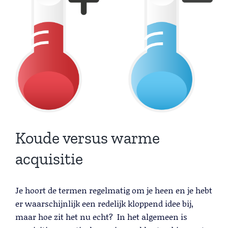
Larger
Lead Generation B2B
Image
Cold calling
Telemarketing
Trainingen
Blog
Contact
Koude versus warme
acquisitie
Je hoort de termen regelmatig om je heen en je hebt
er waarschijnlijk een redelijk kloppend idee bij,
Lead Generation B2B
maar hoe zit het nu echt? In het algemeen is