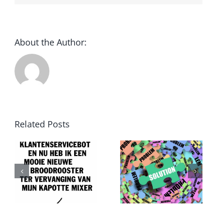
About the Author:
Related Posts
Van
Druk,
probleem
druk,
T
naar
druk
oplossing