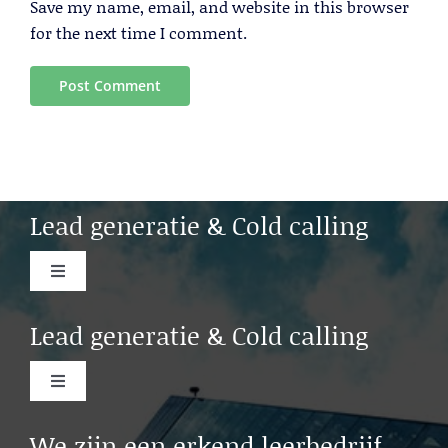
Save my name, email, and website in this browser
for the next time I comment.
Lead generatie & Cold calling
Toggle
Navigation
Cold calling Amsterdam
Lead generatie & Cold calling
Cold calling Rotterdam
Toggle
Navigation
Lead generation b2b Rotterdam
We zijn een erkend leerbedrijf