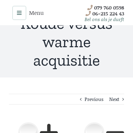
Skip
079 760 0598
to
06-215 224 43
Koude versus
content
Bel ons als je durft
warme
acquisitie
Previous
Next
Menu
Home
View
Onze Diensten