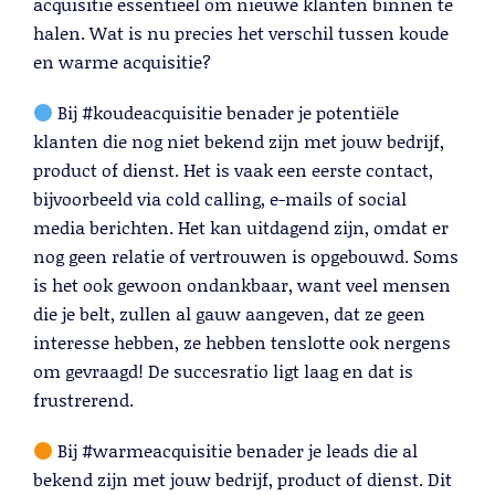
Lees meer
acquisitie essentieel om nieuwe klanten binnen te
halen. Wat is nu precies het verschil tussen koude
en warme acquisitie?
Bij #koudeacquisitie benader je potentiële
klanten die nog niet bekend zijn met jouw bedrijf,
product of dienst. Het is vaak een eerste contact,
bijvoorbeeld via cold calling, e-mails of social
media berichten. Het kan uitdagend zijn, omdat er
nog geen relatie of vertrouwen is opgebouwd. Soms
is het ook gewoon ondankbaar, want veel mensen
die je belt, zullen al gauw aangeven, dat ze geen
Telemarketing
interesse hebben, ze hebben tenslotte ook nergens
Lees meer
om gevraagd! De succesratio ligt laag en dat is
frustrerend.
Bij #warmeacquisitie benader je leads die al
bekend zijn met jouw bedrijf, product of dienst. Dit