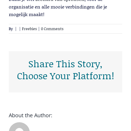
organisatie en alle mooie verbindingen die je
mogelijk maakt!
By
|
|
Freebies
|
0 Comments
Cold Calling
Share This Story,
Lees meer
Choose Your Platform!
About the Author: