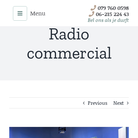
Skip
079 760 0598
to
06-215 224 43
content
Bel ons als je durft
Radio
commercial
Previous
Next
Menu
Home
View
Onze Diensten