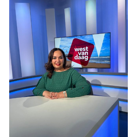
Larger
Lead Generation B2B
Image
Cold calling
Telemarketing
Trainingen
Blog
Contact
Lead Generation B2B