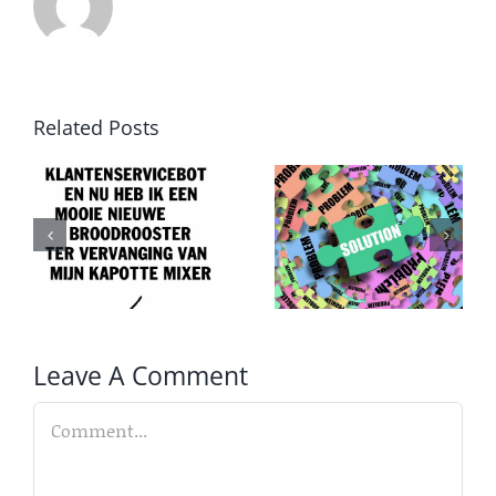
Trainingen
Related Posts
Lees meer
Van
Druk,
probleem
druk,
T
naar
druk
oplossing
Leave A Comment
Comment