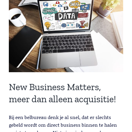
Lead Generation B2B
Larger
Cold calling
Image
Telemarketing
Trainingen
Blog
Contact
New Business Matters,
meer dan alleen acquisitie!
Bij een belbureau denk je al snel, dat er slechts
Lead Generation B2B
gebeld wordt om direct business binnen te halen