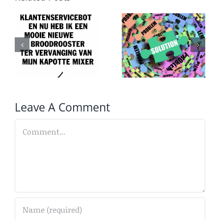
Van
Druk,
probleem
druk,
T
naar
druk
oplossing
Leave A Comment
Comment