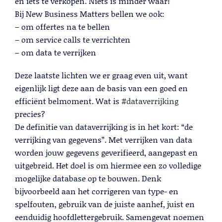
Lees meer
en iets te verkopen. Niets is minder waar!
Bij New Business Matters bellen we ook:
– om offertes na te bellen
– om service calls te verrichten
– om data te verrijken
Deze laatste lichten we er graag even uit, want
eigenlijk ligt deze aan de basis van een goed en
hashtag
efficiënt belmoment. Wat is
#
dataverrijking
precies?
De definitie van dataverrijking is in het kort: “de
verrijking van gegevens”. Met verrijken van data
Telemarketing
worden jouw gegevens geverifieerd, aangepast en
uitgebreid. Het doel is om hiermee een zo volledige
Lees meer
mogelijke database op te bouwen. Denk
bijvoorbeeld aan het corrigeren van type- en
spelfouten, gebruik van de juiste aanhef, juist en
eenduidig hoofdlettergebruik. Samengevat noemen