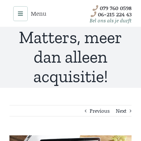
Skip
079 760 0598
New Business
to
06-215 224 43
content
Bel ons als je durft
Matters, meer
dan alleen
acquisitie!
Previous
Next
Menu
Home
Onze Diensten
View