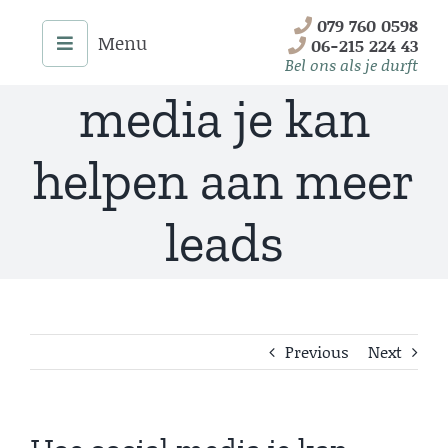
Skip
079 760 0598
Hoe social
to
06-215 224 43
content
Bel ons als je durft
media je kan
helpen aan meer
leads
Previous
Next
Menu
Home
Onze Diensten