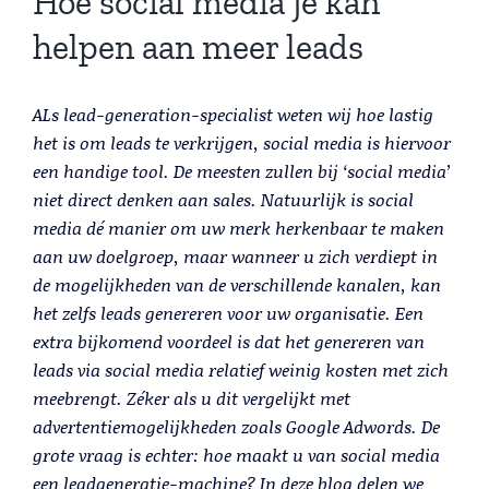
Hoe social media je kan
Lead Generation B2B
helpen aan meer leads
Cold calling
Telemarketing
Trainingen
ALs lead-generation-specialist weten wij hoe lastig
Blog
het is om leads te verkrijgen, social media is hiervoor
Contact
een handige tool. De meesten zullen bij ‘social media’
niet direct denken aan sales. Natuurlijk is social
media dé manier om uw merk herkenbaar te maken
aan uw doelgroep, maar wanneer u zich verdiept in
de mogelijkheden van de verschillende kanalen, kan
het zelfs leads genereren voor uw organisatie. Een
extra bijkomend voordeel is dat het genereren van
leads via social media relatief weinig kosten met zich
meebrengt. Zéker als u dit vergelijkt met
advertentiemogelijkheden zoals Google Adwords. De
Lead Generation B2B
grote vraag is echter: hoe maakt u van social media
een leadgeneratie-machine? In deze blog delen we