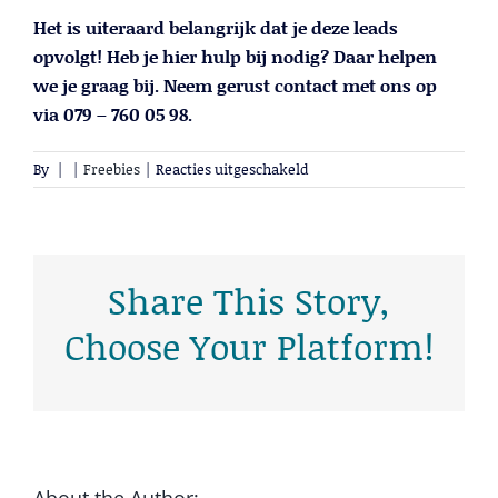
Het is uiteraard belangrijk dat je deze leads
opvolgt! Heb je hier hulp bij nodig? Daar helpen
we je graag bij. Neem gerust contact met ons op
via 079 – 760 05 98.
voor
By
|
|
Freebies
|
Reacties uitgeschakeld
Hoe
social
media
je
kan
Share This Story,
helpen
aan
Choose Your Platform!
meer
leads
About the Author: