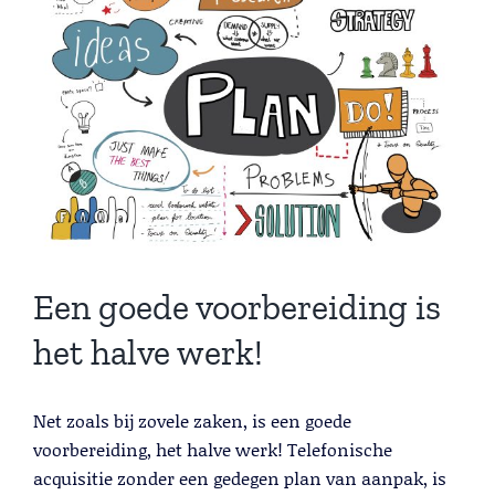
Larger
Lead Generation B2B
Image
Cold calling
Telemarketing
Trainingen
Blog
Contact
Een goede voorbereiding is
het halve werk!
Net zoals bij zovele zaken, is een goede
Lead Generation B2B
voorbereiding, het halve werk! Telefonische
acquisitie zonder een gedegen plan van aanpak, is