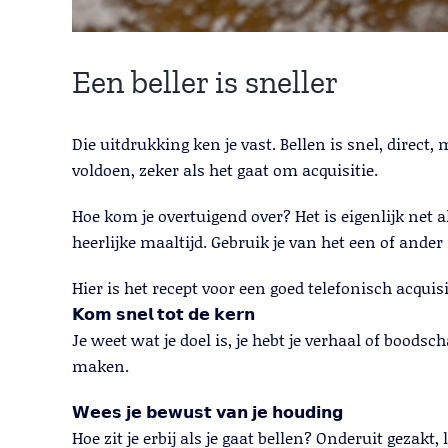
Een beller is sneller
Die uitdrukking ken je vast. Bellen is snel, dir
voldoen, zeker als het gaat om acquisitie.
Hoe kom je overtuigend over? Het is eigenlijk net a
heerlijke maaltijd. Gebruik je van het een of ande
Hier is het recept voor een goed telefonisch acquis
𝗞𝗼𝗺 𝘀𝗻𝗲𝗹 𝘁𝗼𝘁 𝗱𝗲 𝗸𝗲𝗿𝗻
Je weet wat je doel is, je hebt je verhaal of boodsc
maken.
𝗪𝗲𝗲𝘀 𝗷𝗲 𝗯𝗲𝘄𝘂𝘀𝘁 𝘃𝗮𝗻 𝗷𝗲 𝗵𝗼𝘂𝗱𝗶𝗻𝗴
Hoe zit je erbij als je gaat bellen? Onderuit gezak