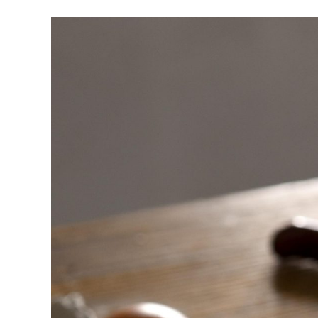
View
Larger
Image