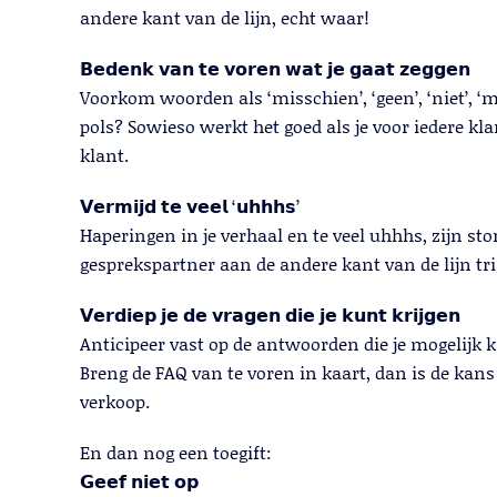
andere kant van de lijn, echt waar!
𝗕𝗲𝗱𝗲𝗻𝗸 𝘃𝗮𝗻 𝘁𝗲 𝘃𝗼𝗿𝗲𝗻 𝘄𝗮𝘁 𝗷𝗲 𝗴𝗮𝗮𝘁 𝘇𝗲𝗴𝗴𝗲𝗻
Voorkom woorden als ‘misschien’, ‘geen’, ‘niet’, ‘ma
pols? Sowieso werkt het goed als je voor iedere kla
klant.
𝗩𝗲𝗿𝗺𝗶𝗷𝗱 𝘁𝗲 𝘃𝗲𝗲𝗹 ‘𝘂𝗵𝗵𝗵𝘀’
Haperingen in je verhaal en te veel uhhhs, zijn st
gesprekspartner aan de andere kant van de lijn tri
𝗩𝗲𝗿𝗱𝗶𝗲𝗽 𝗷𝗲 𝗱𝗲 𝘃𝗿𝗮𝗴𝗲𝗻 𝗱𝗶𝗲 𝗷𝗲 𝗸𝘂𝗻𝘁 𝗸𝗿𝗶𝗷𝗴𝗲𝗻
Anticipeer vast op de antwoorden die je mogelijk k
Breng de FAQ van te voren in kaart, dan is de kans
verkoop.
En dan nog een toegift:
𝗚𝗲𝗲𝗳 𝗻𝗶𝗲𝘁 𝗼𝗽