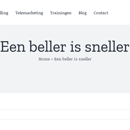
lling
Telemarketing
Trainingen
Blog
Contact
Een beller is sneller
Home
»
Een beller is sneller
ensten
ead Generation B2B
old calling
elemarketing
Lead
rainingen
Generation B
Lees meer