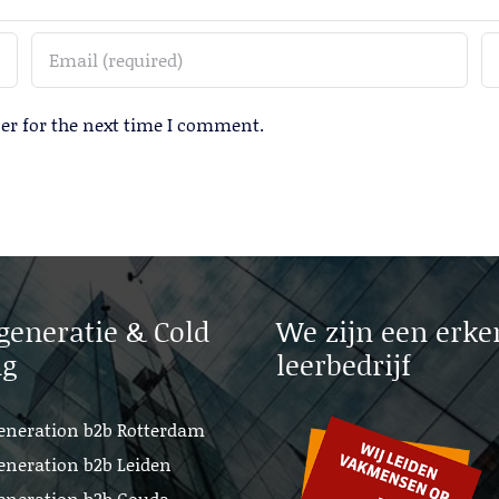
er for the next time I comment.
generatie & Cold
We zijn een erke
ng
leerbedrijf
eneration b2b Rotterdam
eneration b2b Leiden
eneration b2b Gouda