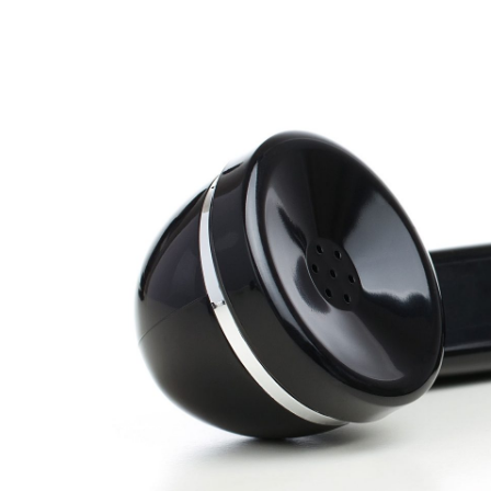
View
Larger
Image