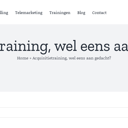
lling
Telemarketing
Trainingen
Blog
Contact
training, wel eens a
Home
»
Acquisitietraining, wel eens aan gedacht?
ensten
ead Generation B2B
old calling
elemarketing
Lead
rainingen
Generation B
Lees meer