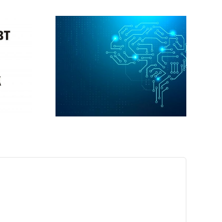
ie is
vak