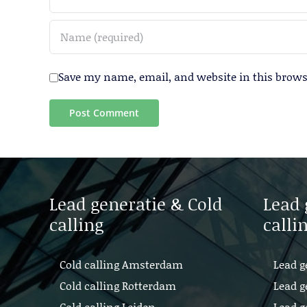
Save my name, email, and website in this brows
Lead generatie & Cold
Lead 
calling
calli
Cold calling Amsterdam
Lead g
Cold calling Rotterdam
Lead g
Cold calling Leiden
Lead g