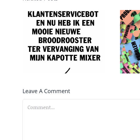
Van probleem
 GPT
naar oplossing
Leave A Comment
Comment