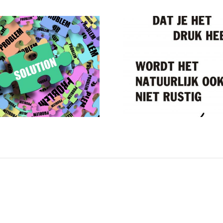
Druk, druk,
Acquisit
druk
een 